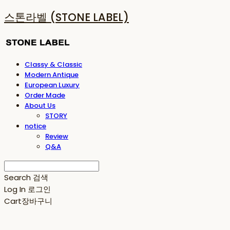
스톤라벨 (STONE LABEL)
Classy & Classic
Modern Antique
European Luxury
Order Made
About Us
STORY
notice
Review
Q&A
Search
검색
Log In
로그인
Cart
장바구니