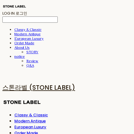
LOG IN
로그인
Classy & Classic
Modern Antique
European Luxury
Order Made
About Us
STORY
notice
Review
Q&A
스톤라벨 (STONE LABEL)
Classy & Classic
Modern Antique
European Luxury
Order Made