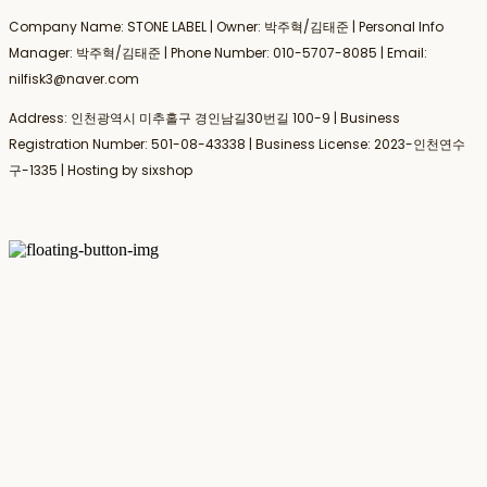
Company Name: STONE LABEL | Owner: 박주혁/김태준 | Personal Info
Manager: 박주혁/김태준 | Phone Number: 010-5707-8085 | Email:
nilfisk3@naver.com
Address: 인천광역시 미추홀구 경인남길30번길 100-9 | Business
Registration Number:
501-08-43338
| Business License:
2023-인천연수
구-1335
| Hosting by sixshop