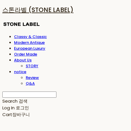
스톤라벨 (STONE LABEL)
Classy & Classic
Modern Antique
European Luxury
Order Made
About Us
STORY
notice
Review
Q&A
Search
검색
Log In
로그인
Cart
장바구니