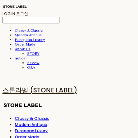
LOG IN
로그인
Classy & Classic
Modern Antique
European Luxury
Order Made
About Us
STORY
notice
Review
Q&A
스톤라벨 (STONE LABEL)
Classy & Classic
Modern Antique
European Luxury
Order Made