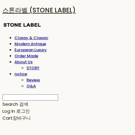
스톤라벨 (STONE LABEL)
Classy & Classic
Modern Antique
European Luxury
Order Made
About Us
STORY
notice
Review
Q&A
Search
검색
Log In
로그인
Cart
장바구니