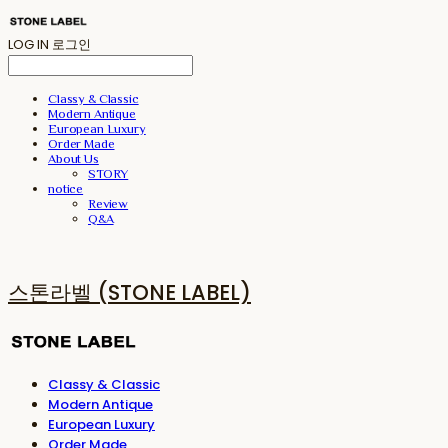
LOG IN
로그인
Classy & Classic
Modern Antique
European Luxury
Order Made
About Us
STORY
notice
Review
Q&A
스톤라벨 (STONE LABEL)
Classy & Classic
Modern Antique
European Luxury
Order Made