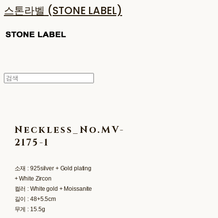
스톤라벨 (STONE LABEL)
Neckless_No.MV-
2175-1
소재 : 925silver + Gold plating
+ White Zircon
컬러 : White gold + Moissanite
길이 : 48+5.5cm
무게 : 15.5g