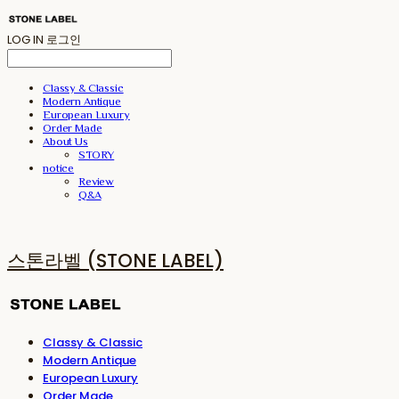
LOG IN
로그인
Classy & Classic
Modern Antique
European Luxury
Order Made
About Us
STORY
notice
Review
Q&A
스톤라벨 (STONE LABEL)
Classy & Classic
Modern Antique
European Luxury
Order Made