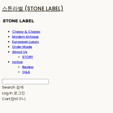
스톤라벨 (STONE LABEL)
Classy & Classic
Modern Antique
European Luxury
Order Made
About Us
STORY
notice
Review
Q&A
Search
검색
Log In
로그인
Cart
장바구니