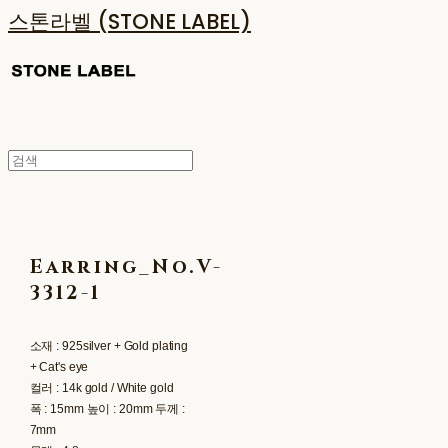
스톤라벨 (STONE LABEL)
Earring_No.V-
3312-1
소재 : 925silver + Gold plating
+ Cat's eye
컬러 : 14k gold / White gold
폭 : 15mm 높이 : 20mm 두께 :
7mm