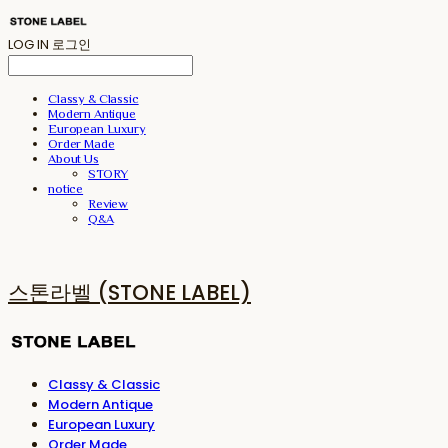
LOG IN
로그인
Classy & Classic
Modern Antique
European Luxury
Order Made
About Us
STORY
notice
Review
Q&A
스톤라벨 (STONE LABEL)
Classy & Classic
Modern Antique
European Luxury
Order Made