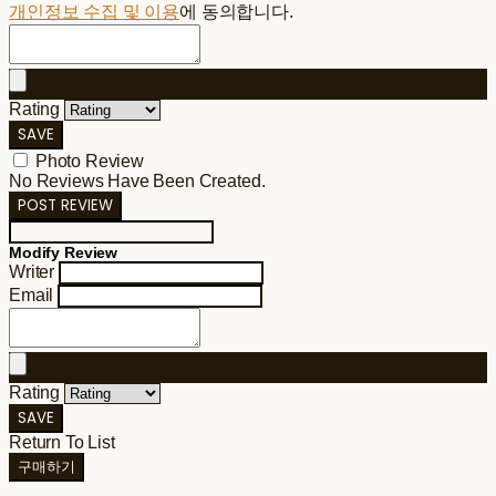
개인정보 수집 및 이용
에 동의합니다.
Rating
SAVE
Photo Review
No Reviews Have Been Created.
POST REVIEW
Modify Review
Writer
Email
Rating
SAVE
Return To List
구매하기