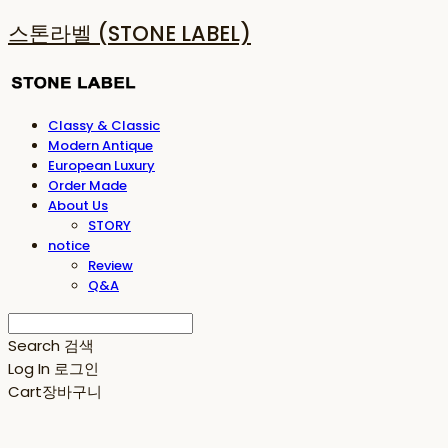
스톤라벨 (STONE LABEL)
Classy & Classic
Modern Antique
European Luxury
Order Made
About Us
STORY
notice
Review
Q&A
Search
검색
Log In
로그인
Cart
장바구니