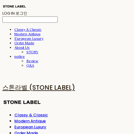
LOG IN
로그인
Classy & Classic
Modern Antique
European Luxury
Order Made
About Us
STORY
notice
Review
Q&A
스톤라벨 (STONE LABEL)
Classy & Classic
Modern Antique
European Luxury
Order Made