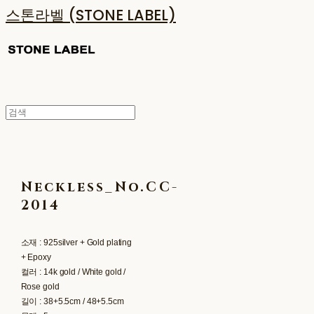
스톤라벨 (STONE LABEL)
Neckless_No.CC-
2014
​​소재 : 925silver + Gold plating
+ Epoxy
컬러 : 14k gold / White gold /
Rose gold
길이 : 38+5.5cm / 48+5.5cm