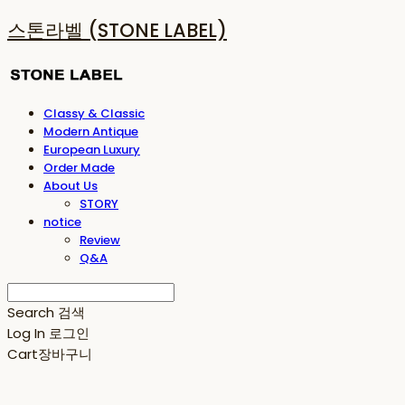
스톤라벨 (STONE LABEL)
Classy & Classic
Modern Antique
European Luxury
Order Made
About Us
STORY
notice
Review
Q&A
Search
검색
Log In
로그인
Cart
장바구니