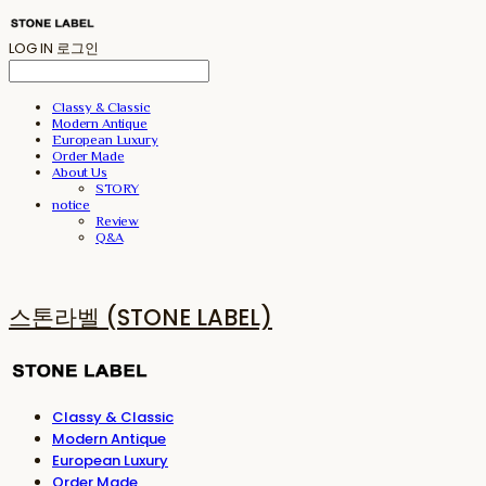
LOG IN
로그인
Classy & Classic
Modern Antique
European Luxury
Order Made
About Us
STORY
notice
Review
Q&A
스톤라벨 (STONE LABEL)
Classy & Classic
Modern Antique
European Luxury
Order Made