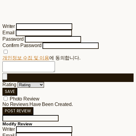
Writer
Email
Password
Confirm Password
개인정보 수집 및 이용
에 동의합니다.
Rating
SAVE
Photo Review
No Reviews Have Been Created.
POST REVIEW
Modify Review
Writer
Email