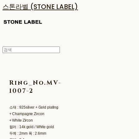
스톤라벨 (STONE LABEL)
Ring_No.MV-
1007-2
소재 : 925silver + Gold plating
+ Champagne Zircon
+ White Zircon
컬러 : 14k gold / White gold
두께 : 2mm 폭 : 2.6mm