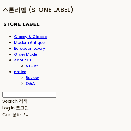
스톤라벨 (STONE LABEL)
Classy & Classic
Modern Antique
European Luxury
Order Made
About Us
STORY
notice
Review
Q&A
Search
검색
Log In
로그인
Cart
장바구니