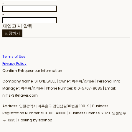
-
-
재입고 시 알림
신청하기
Terms of Use
Privacy Policy
Confirm Entrepreneur Information
Company Name: STONE LABEL | Owner: 박주혁/김태준 | Personal Info
Manager: 박주혁/김태준 | Phone Number: 010-5707-8085 | Email:
nilfisk3@naver.com
Address: 인천광역시 미추홀구 경인남길30번길 100-9 | Business
Registration Number:
501-08-43338
| Business License:
2023-인천연수
구-1335
| Hosting by sixshop