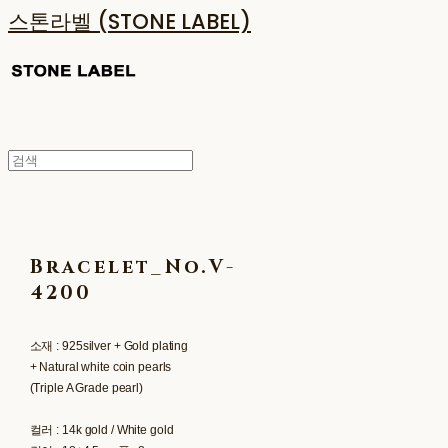
스톤라벨 (STONE LABEL)
Bracelet_No.V-
4200
소재 : 925silver + Gold plating
+ Natural white coin pearls
(Triple A Grade pearl)
컬러 : 14k gold / White gold