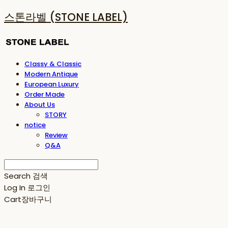
스톤라벨 (STONE LABEL)
Classy & Classic
Modern Antique
European Luxury
Order Made
About Us
STORY
notice
Review
Q&A
Search
검색
Log In
로그인
Cart
장바구니