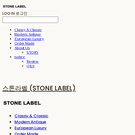
LOG IN
로그인
Classy & Classic
Modern Antique
European Luxury
Order Made
About Us
STORY
notice
Review
Q&A
스톤라벨 (STONE LABEL)
Classy & Classic
Modern Antique
European Luxury
Order Made